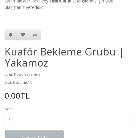
satılmaktadır. tekli veya ikili koltuk siparişleriniz için bize
ulaşmanız yeterlidir.
Kuaför Bekleme Grubu |
Yakamoz
Ürün Kodu:Yakamoz
Stok Durumu:10
0,00TL
Adet
Sepete Ekle