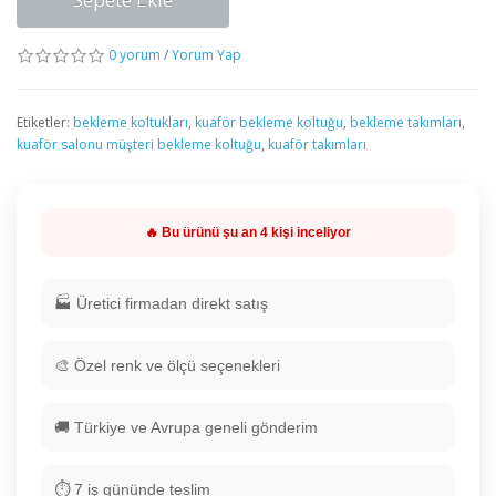
0 yorum
/
Yorum Yap
Etiketler:
bekleme koltukları
,
kuaför bekleme koltuğu
,
bekleme takımları
,
kuaför salonu müşteri bekleme koltuğu
,
kuaför takımları
🔥 Bu ürünü şu an
4
kişi inceliyor
🏭 Üretici firmadan direkt satış
🎨 Özel renk ve ölçü seçenekleri
🚚 Türkiye ve Avrupa geneli gönderim
⏱️ 7 iş gününde teslim