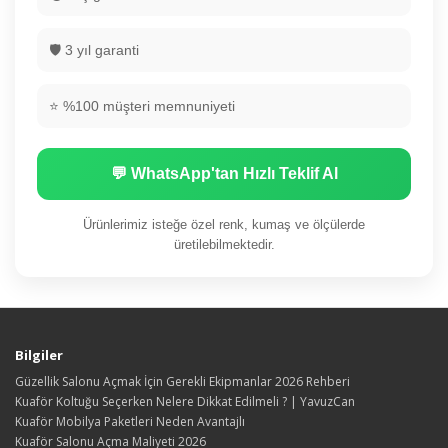
🛡️ 3 yıl garanti
⭐ %100 müşteri memnuniyeti
💬 WhatsApp'tan Hızlı Teklif Al
Ürünlerimiz isteğe özel renk, kumaş ve ölçülerde
üretilebilmektedir.
Bilgiler
Güzellik Salonu Açmak İçin Gerekli Ekipmanlar 2026 Rehberi
Kuaför Koltuğu Seçerken Nelere Dikkat Edilmeli ? | YavuzCan
Kuaför Mobilya Paketleri Neden Avantajlı
Kuaför Salonu Açma Maliyeti 2026